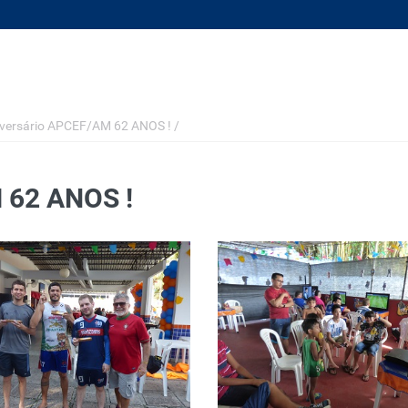
versário APCEF/AM 62 ANOS !
/
62 ANOS !