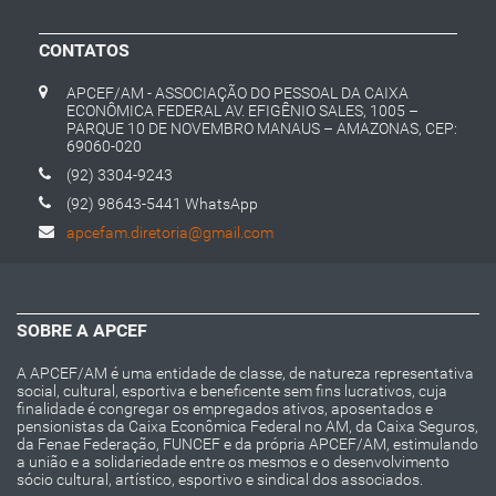
CONTATOS
APCEF/AM - ASSOCIAÇÃO DO PESSOAL DA CAIXA
ECONÔMICA FEDERAL AV. EFIGÊNIO SALES, 1005 –
PARQUE 10 DE NOVEMBRO MANAUS – AMAZONAS, CEP:
69060-020
(92) 3304-9243
(92) 98643-5441 WhatsApp
apcefam.diretoria@gmail.com
SOBRE A APCEF
A APCEF/AM é uma entidade de classe, de natureza representativa
social, cultural, esportiva e beneficente sem fins lucrativos, cuja
finalidade é congregar os empregados ativos, aposentados e
pensionistas da Caixa Econômica Federal no AM, da Caixa Seguros,
da Fenae Federação, FUNCEF e da própria APCEF/AM, estimulando
a união e a solidariedade entre os mesmos e o desenvolvimento
sócio cultural, artístico, esportivo e sindical dos associados.