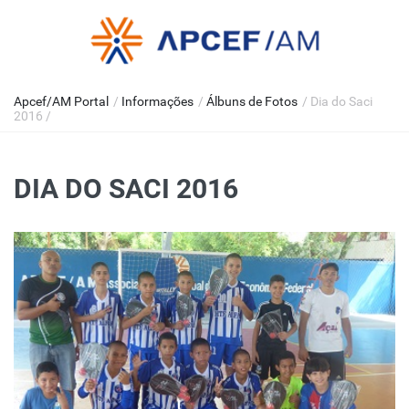
Apcef/AM Portal
/
Informações
/
Álbuns de Fotos
/
Dia do Saci
2016
/
DIA DO SACI 2016