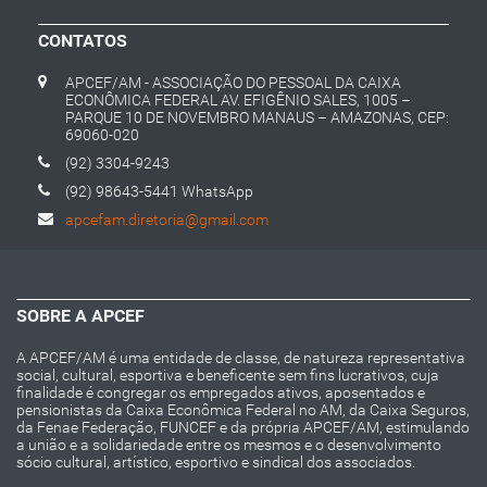
CONTATOS
APCEF/AM - ASSOCIAÇÃO DO PESSOAL DA CAIXA
ECONÔMICA FEDERAL AV. EFIGÊNIO SALES, 1005 –
PARQUE 10 DE NOVEMBRO MANAUS – AMAZONAS, CEP:
69060-020
(92) 3304-9243
(92) 98643-5441 WhatsApp
apcefam.diretoria@gmail.com
SOBRE A APCEF
A APCEF/AM é uma entidade de classe, de natureza representativa
social, cultural, esportiva e beneficente sem fins lucrativos, cuja
finalidade é congregar os empregados ativos, aposentados e
pensionistas da Caixa Econômica Federal no AM, da Caixa Seguros,
da Fenae Federação, FUNCEF e da própria APCEF/AM, estimulando
a união e a solidariedade entre os mesmos e o desenvolvimento
sócio cultural, artístico, esportivo e sindical dos associados.