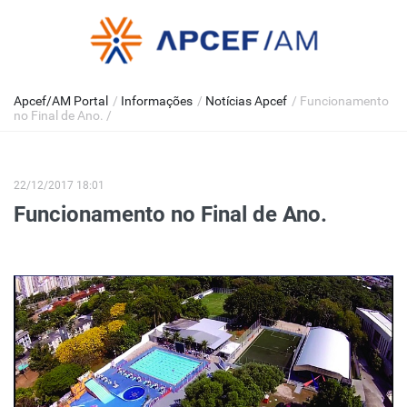
Apcef/AM Portal
/
Informações
/
Notícias Apcef
/
Funcionamento
no Final de Ano.
/
22/12/2017 18:01
Funcionamento no Final de Ano.