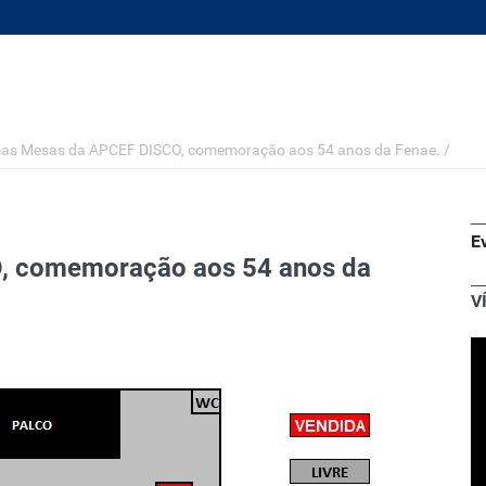
mas Mesas da APCEF DISCO, comemoração aos 54 anos da Fenae.
/
E
, comemoração aos 54 anos da
V