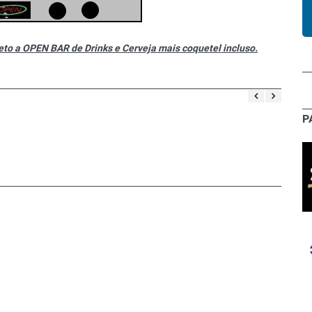
o a OPEN BAR de Drinks e Cerveja mais coquetel incluso.
P