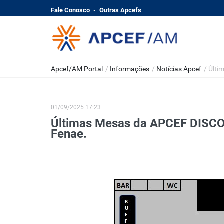
Fale Conosco
Outras Apcefs
Apcef/AM Portal
/
Informações
/
Notícias Apcef
/
Últi
01/09/2025 17:23
Últimas Mesas da APCEF DISCO
Fenae.