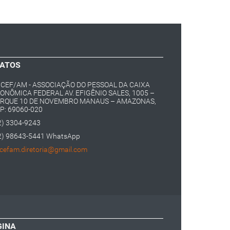
ATOS
CEF/AM - ASSOCIAÇÃO DO PESSOAL DA CAIXA
ONÔMICA FEDERAL AV. EFIGÊNIO SALES, 1005 –
RQUE 10 DE NOVEMBRO MANAUS – AMAZONAS,
P: 69060-020
2) 3304-9243
2) 98643-5441 WhatsApp
cefam.diretoria@gmail.com
GINA