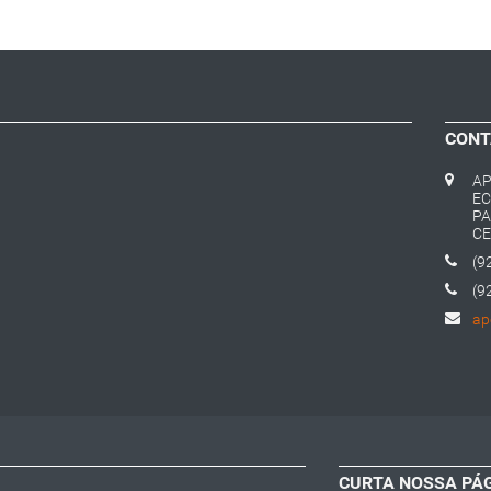
CONT
AP
EC
PA
CE
(9
(9
ap
CURTA NOSSA PÁ