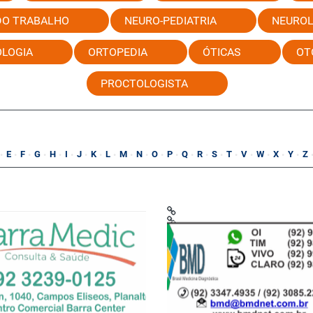
DO TRABALHO
NEURO-PEDIATRIA
NEUROL
LOGIA
ORTOPEDIA
ÓTICAS
OT
PROCTOLOGISTA
E
F
G
H
I
J
K
L
M
N
O
P
Q
R
S
T
V
W
X
Y
Z