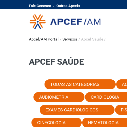
Fale Conosco
Outras Apcefs
Apcef/AM Portal
/
Serviços
/
Apcef Saúde
/
APCEF SAÚDE
TODAS AS CATEGORIAS
A
AUDIOMETRIA
CARDIOLOGIA
EXAMES CARDIOLOGICOS
FI
GINECOLOGIA
HEMATOLOGIA