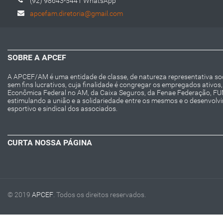
(92) 98643-5441 WhatsApp
apcefam.diretoria@gmail.com
SOBRE A APCEF
A APCEF/AM é uma entidade de classe, de natureza representativa socia
sem fins lucrativos, cuja finalidade é congregar os empregados ativo
Econômica Federal no AM, da Caixa Seguros, da Fenae Federação, F
estimulando a união e a solidariedade entre os mesmos e o desenvolvime
esportivo e sindical dos associados.
CURTA NOSSA PÁGINA
© 2019
APCEF
. Todos os direitos reservados.